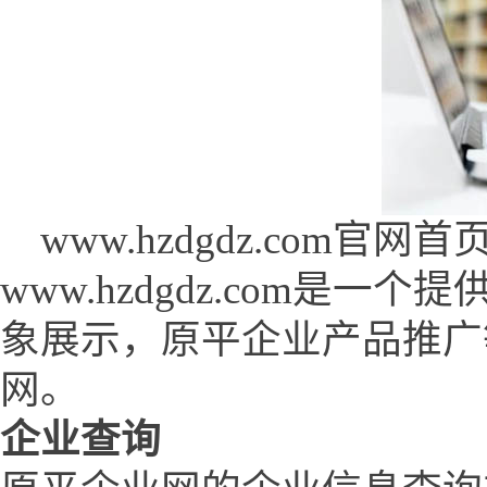
www.hzdgdz.com官网首页 (w
www.hzdgdz.com是
象展示，原平企业产品推广
网。
企业查询