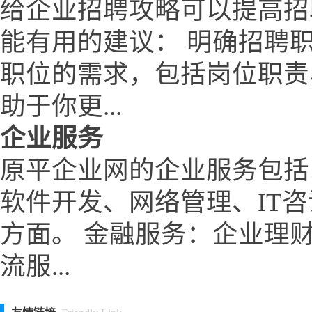
给企业招聘攻略可以提高招
能有用的建议： 明确招聘
职位的需求，包括岗位职责
助于你更...
企业服务
原平企业网的企业服务包括
软件开发、网络管理、IT
方面。 金融服务：企业理
流服...