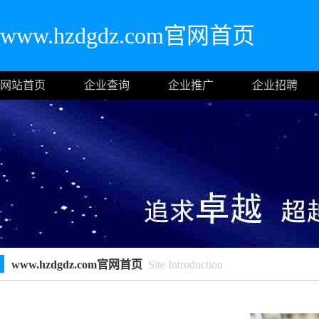
www.hzdgdz.com官网首页
网站首页
企业查询
企业推广
企业招聘
www.hzdgdz.com官网首页
Site Introduction