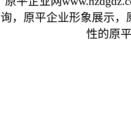
原平企业网www.hzdgd
询，原平企业形象展示，
性的原