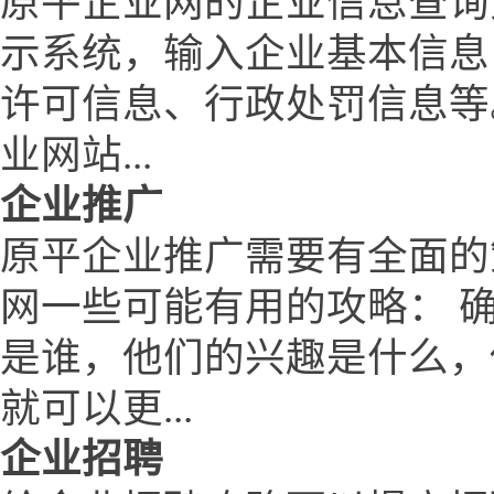
原平企业网的企业信息查询
示系统，输入企业基本信息
许可信息、行政处罚信息等
业网站...
企业推广
原平企业推广需要有全面的
网一些可能有用的攻略： 
是谁，他们的兴趣是什么，
就可以更...
企业招聘